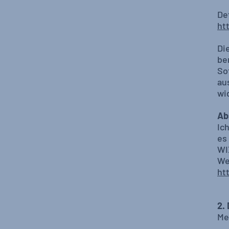
De
ht
Di
be
So
aus
wi
Ab
Ic
es
WI
We
ht
2.
Me