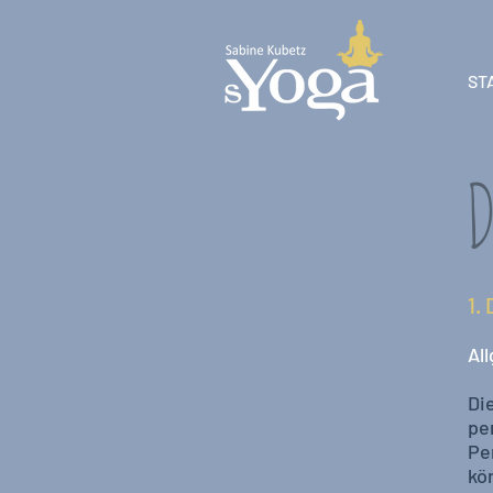
ST
D
1.
Al
Di
pe
Pe
kö