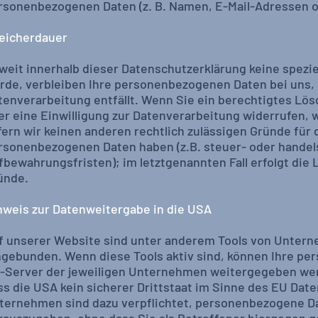
rsonenbezogenen Daten (z. B. Namen, E-Mail-Adressen o.
eicherdauer
weit innerhalb dieser Datenschutzerklärung keine spezi
rde, verbleiben Ihre personenbezogenen Daten bei uns, 
tenverarbeitung entfällt. Wenn Sie ein berechtigtes L
er eine Einwilligung zur Datenverarbeitung widerrufen, 
fern wir keinen anderen rechtlich zulässigen Gründe für 
rsonenbezogenen Daten haben (z.B. steuer- oder handel
fbewahrungsfristen); im letztgenannten Fall erfolgt die 
ünde.
nweis zur Datenweitergabe in die USA
f unserer Website sind unter anderem Tools von Untern
ngebunden. Wenn diese Tools aktiv sind, können Ihre p
-Server der jeweiligen Unternehmen weitergegeben werd
ss die USA kein sicherer Drittstaat im Sinne des EU Dat
ternehmen sind dazu verpflichtet, personenbezogene D