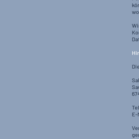
kö
wo
Wi
Ko
Da
Hi
Di
Sa
Sa
67
Te
E-
Ve
ge