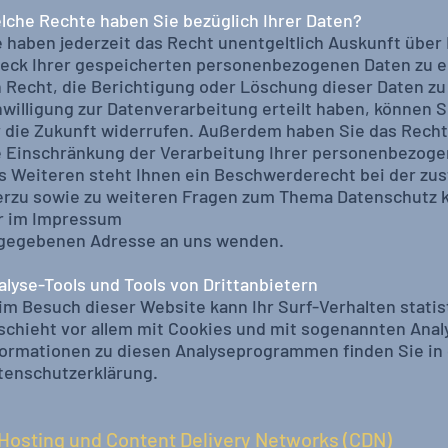
lche Rechte haben Sie bezüglich Ihrer Daten?
e haben jederzeit das Recht unentgeltlich Auskunft übe
eck Ihrer gespeicherten personenbezogenen Daten zu e
n Recht, die Berichtigung oder Löschung dieser Daten zu
nwilligung zur Datenverarbeitung erteilt haben, können Si
r die Zukunft widerrufen. Außerdem haben Sie das Rec
e Einschränkung der Verarbeitung Ihrer personenbezoge
s Weiteren steht Ihnen ein Beschwerderecht bei der zu
erzu sowie zu weiteren Fragen zum Thema Datenschutz kö
r im Impressum
gegebenen Adresse an uns wenden.
alyse-Tools und Tools von Drittanbietern
im Besuch dieser Website kann Ihr Surf-Verhalten stati
schieht vor allem mit Cookies und mit sogenannten Anal
formationen zu diesen Analyseprogrammen finden Sie in
tenschutzerklärung.
 Hosting und Content Delivery Networks (CDN)