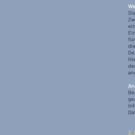
We
Si
Zw
ei
Ei
fü
di
De
Hi
de
an
An
Be
ge
In
Da
2.