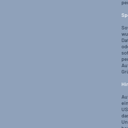
pe
Sp
So
wu
Da
od
so
pe
Au
Gr
Hi
Au
ei
US
da
Un