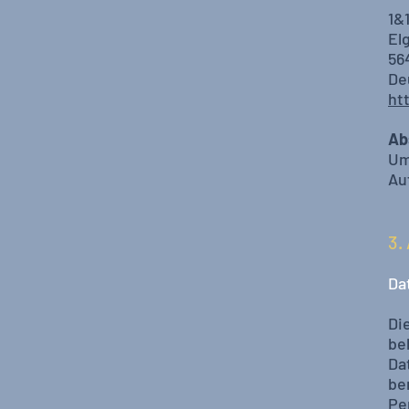
1&
El
56
De
ht
Ab
Um
Au
3.
Da
Di
be
Da
be
Pe