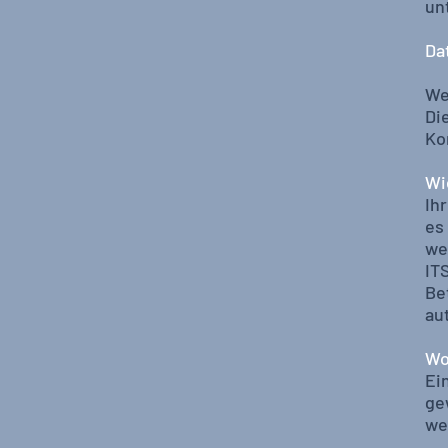
un
Da
We
Di
Ko
Wi
Ih
es
we
IT
Be
au
Wo
Ei
ge
we