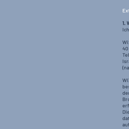
Ex
1.
Ic
Wi
40
Te
Isr
(n
WI
be
de
Br
er
Di
da
au